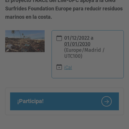
El proyecto TRACE del LIM-UPC apoya a la ONG
Surfrides Foundation Europe para reducir residuos
marinos en la costa.
h
01/12/2022
a
t
01/01/2030
(Europe/Madrid /
t
UTC100)
p
s
iCal
:
/
/
¡Participa!
c
i
e
n