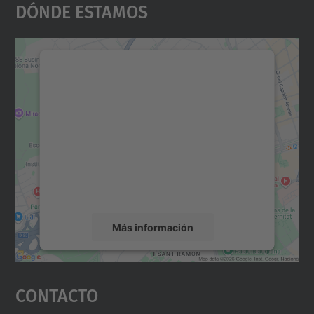
Dónde Estamos
Necesitamos su consentimiento
para cargar el servicio Google
Maps.
Utilizamos un servicio de terceros para
incrustar contenido de mapas que puede
recopilar datos sobre su actividad. Le
rogamos que revise los detalles y acepte el
servicio para ver este mapa.
Más información
Aceptar
Contacto
powered by
Usercentrics Consent
Management Platform