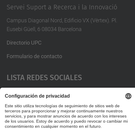
Servei Suport a Recerca i la Innovació
Campus Diagonal Nord, Edificio VX (Vèrtex). Pl.
Eusebi Güell, 6 08034 Barcelona
Directorio UPC
Formulario de contacto
Lista Redes Sociales
© UPC