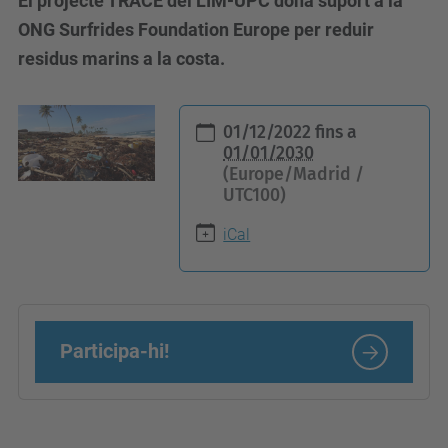
El projecte TRACE del LIM-UPC dona suport a la
ONG Surfrides Foundation Europe per reduir
residus marins a la costa.
h
01/12/2022
fins a
t
01/01/2030
(Europe/Madrid /
t
UTC100)
p
s
iCal
:
/
/
Participa-hi!
c
i
e
n