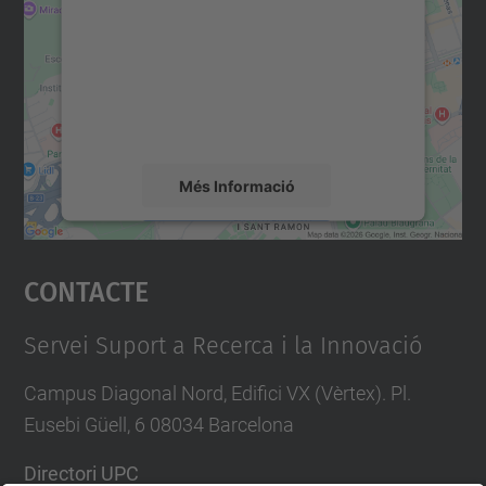
c
.
Utilitzem un servei de tercers per incrustar
contingut del mapa que pugui recollir dades
e
sobre la vostra activitat. Reviseu-ne els
d
detalls i accepteu el servei per veure el
mapa.
u
/
Més Informació
c
a
Accepta
/
Contacte
powered by
Usercentrics Consent
p
Management Platform
r
Servei Suport a Recerca i la Innovació
o
j
Campus Diagonal Nord, Edifici VX (Vèrtex). Pl.
e
Eusebi Güell, 6 08034 Barcelona
c
Directori UPC
t