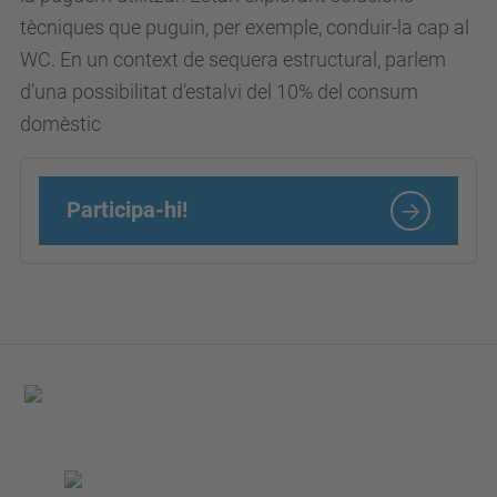
tècniques que puguin, per exemple, conduir-la cap al
c
WC. En un context de sequera estructural, parlem
i
d’una possibilitat d’estalvi del 10% del consum
a
domèstic
c
i
u
Participa-hi!
t
a
d
a
n
a
.
u
p