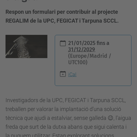
Respon un formulari per contribuir al projecte
REGALIM de la UPC, FEGICAT i Tarpuna SCCL.
h
21/01/2025
fins a
t
31/12/2029
(Europe/Madrid /
t
UTC100)
p
s
iCal
:
/
Investigadors de la UPC, FEGICAT i Tarpuna SCCL,
/
treballen per valorar la implantació d’una solució
c
tècnica que ajudi a estalviar, sense galleda 😉, l’aigua
i
freda que surt de la dutxa abans que sigui calenta i
e
la puguem utilitzar. Estan explorant solucions
n